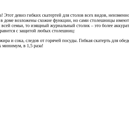
на! Этот девиз гибких скатертей для столов всех видов, неизме
ы в доме возложены схожие функции, но сами столешницы имеют
ей семьи, то изящный журнальный столик – это более аккуратна
справится с защитой любых столешниц:
жира и сока, следов от горячей посуды. Гибкая скатерть для обе
 минимум, в 1,5 раза!